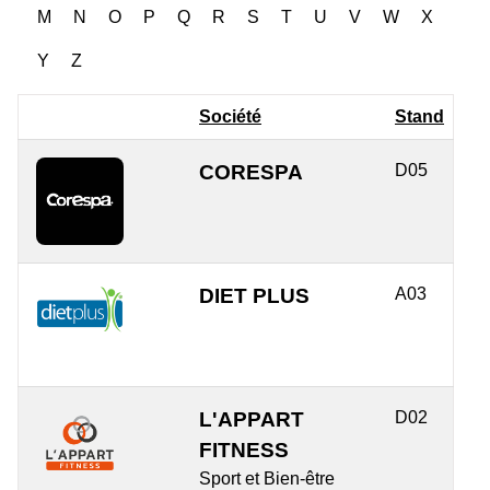
M
N
O
P
Q
R
S
T
U
V
W
X
Y
Z
Société
Stand
CORESPA
D05
DIET PLUS
A03
L'APPART
D02
FITNESS
Sport et Bien-être