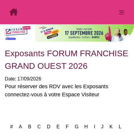
Exposants FORUM FRANCHISE
GRAND OUEST 2026
Date:
17/09/2026
Exposants: 4
#
A
B
C
D
E
F
G
H
I
J
K
L