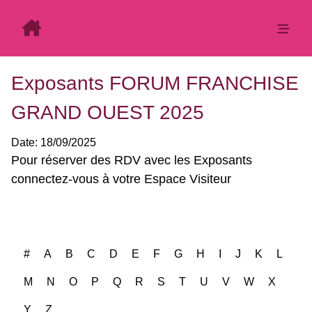
Exposants FORUM FRANCHISE
GRAND OUEST 2025
Date:
18/09/2025
Exposants: 3
#
A
B
C
D
E
F
G
H
I
J
K
L
M
N
O
P
Q
R
S
T
U
V
W
X
Y
Z