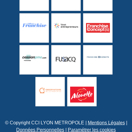
© Copyright CCI LYON METROPOLE |
Mentions Légales
|
Données Personnelles
|
Paramétrer les cookies