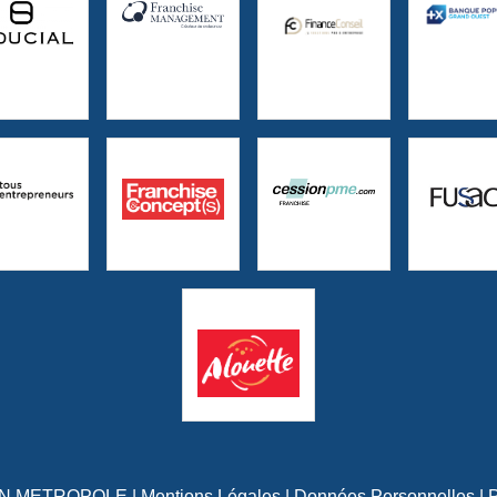
YON METROPOLE |
Mentions Légales
|
Données Personnelles
|
P