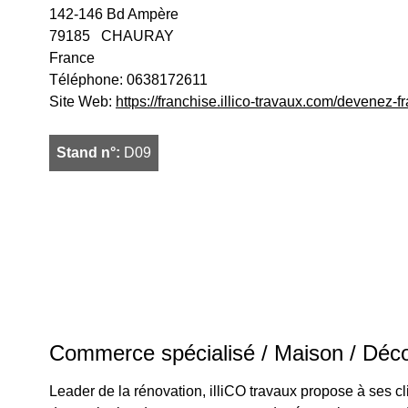
142-146 Bd Ampère
79185
CHAURAY
France
Téléphone:
0638172611
Site Web:
https://franchise.illico-travaux.com/devenez-f
Stand n°:
D09
Commerce spécialisé / Maison / Déco 
Leader de la rénovation, illiCO travaux propose à ses c