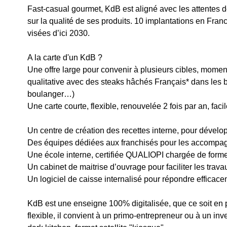
Fast-casual gourmet, KdB est aligné avec les attentes
sur la qualité de ses produits. 10 implantations en Fra
visées d’ici 2030.
A la carte d'un KdB ?
Une offre large pour convenir à plusieurs cibles, momen
qualitative avec des steaks hâchés Français* dans les b
boulanger…)
Une carte courte, flexible, renouvelée 2 fois par an, faci
Un centre de création des recettes interne, pour dévelo
Des équipes dédiées aux franchisés pour les accompag
Une école interne, certifiée QUALIOPI chargée de former 
Un cabinet de maitrise d’ouvrage pour faciliter les trav
Un logiciel de caisse internalisé pour répondre efficac
KdB est une enseigne 100% digitalisée, que ce soit en 
flexible, il convient à un primo-entrepreneur ou à un inv