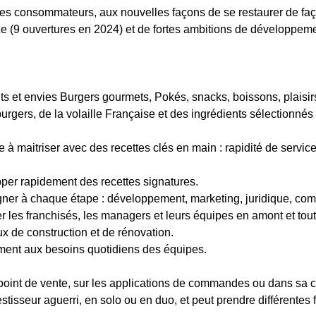
 des consommateurs, aux nouvelles façons de se restaurer de f
nce (9 ouvertures en 2024) et de fortes ambitions de développe
ts et envies Burgers gourmets, Pokés, snacks, boissons, plaisirs
urgers, de la volaille Française et des ingrédients sélectionné
le à maitriser avec des recettes clés en main : rapidité de servic
pper rapidement des recettes signatures.
ner à chaque étape : développement, marketing, juridique, co
les franchisés, les managers et leurs équipes en amont et tout 
aux de construction et de rénovation.
ement aux besoins quotidiens des équipes.
point de vente, sur les applications de commandes ou dans sa 
estisseur aguerri, en solo ou en duo, et peut prendre différentes 