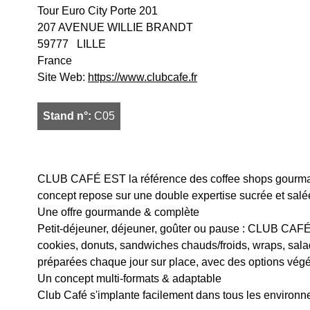
Tour Euro City Porte 201
207 AVENUE WILLIE BRANDT
59777
LILLE
France
Site Web:
https://www.clubcafe.fr
Stand n°:
C05
CLUB CAFÉ EST la référence des coffee shops gourmands
concept repose sur une double expertise sucrée et salée, 
Une offre gourmande & complète
Petit-déjeuner, déjeuner, goûter ou pause : CLUB CAF
cookies, donuts, sandwiches chauds/froids, wraps, salad
préparées chaque jour sur place, avec des options végé
Un concept multi-formats & adaptable
Club Café s'implante facilement dans tous les environnem