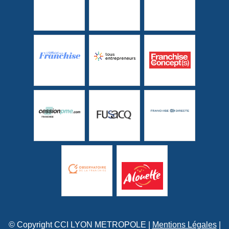
© Copyright CCI LYON METROPOLE |
Mentions Légales
|