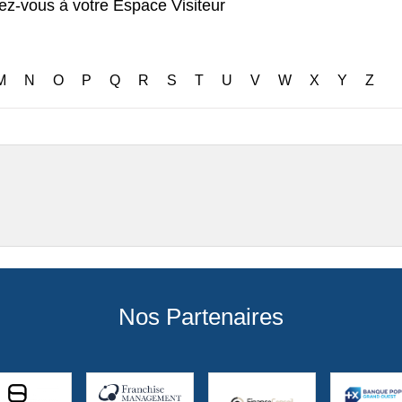
Exposants: 1
M
N
O
P
Q
R
S
T
U
V
W
X
Y
Z
Nos Partenaires