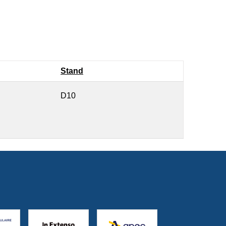
Stand
D10