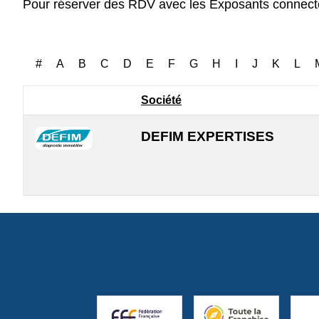
#
A
B
C
D
E
F
G
H
I
J
K
L
Société
DEFIM EXPERTISES