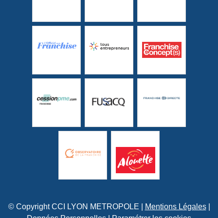
© Copyright CCI LYON METROPOLE |
Mentions Légales
|