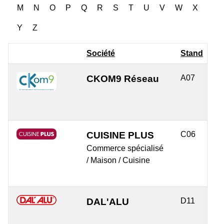
M
N
O
P
Q
R
S
T
U
V
W
X
Y
Z
Société
Stand
CKOM9 Réseau
A07
CUISINE PLUS
C06
Commerce spécialisé
/ Maison / Cuisine
DAL'ALU
D11