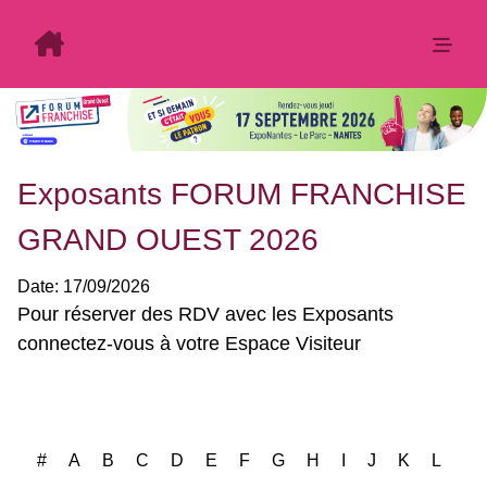
Exposants FORUM FRANCHISE
GRAND OUEST 2026
Date:
17/09/2026
Exposants: 10
#
A
B
C
D
E
F
G
H
I
J
K
L