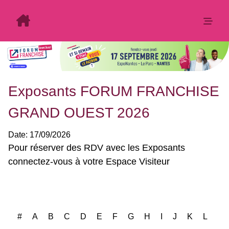
Exposants FORUM FRANCHISE
GRAND OUEST 2026
Date:
17/09/2026
Exposants: 13
#
A
B
C
D
E
F
G
H
I
J
K
L