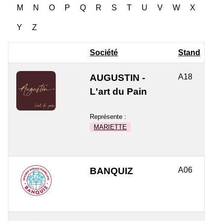
M
N
O
P
Q
R
S
T
U
V
W
X
Y
Z
Société
Stand
AUGUSTIN -
A18
L'art du Pain
Représente :
MARIETTE
BANQUIZ
A06