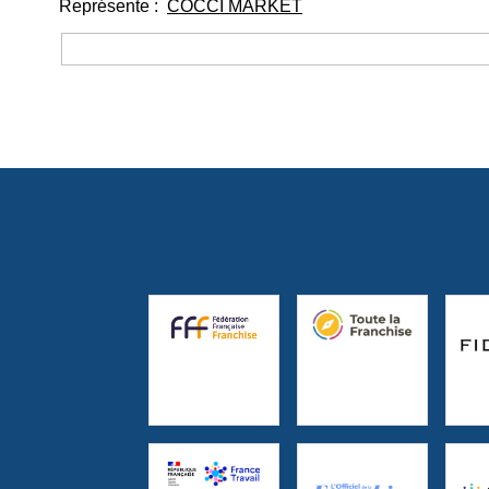
Représente :
COCCI MARKET