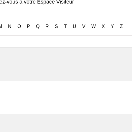
Exposants: 81
M
N
O
P
Q
R
S
T
U
V
W
X
Y
Z