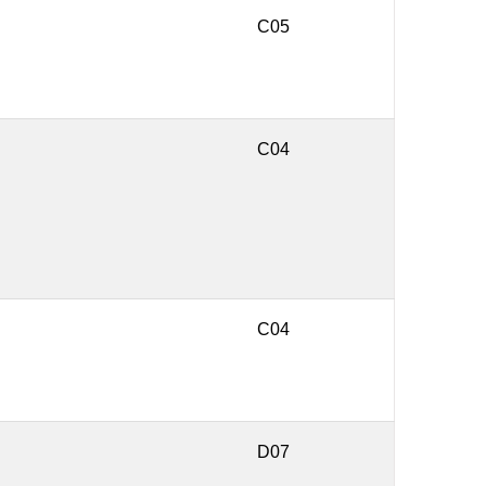
C05
C04
C04
D07