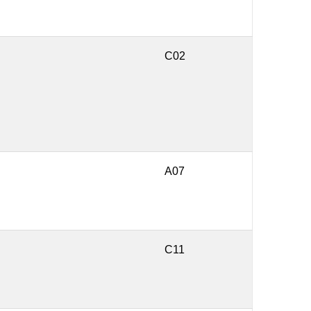
C02
A07
C11