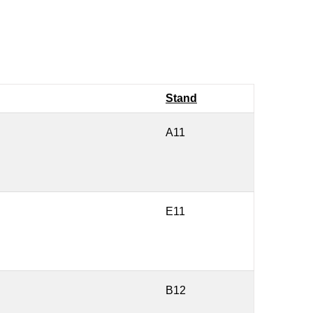
Stand
A11
E11
B12