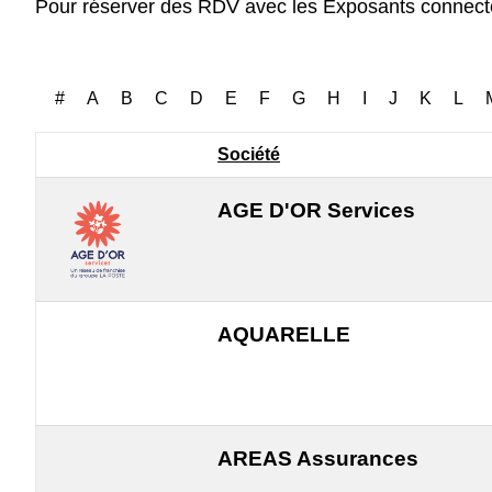
#
A
B
C
D
E
F
G
H
I
J
K
L
Société
AGE D'OR Services
AQUARELLE
AREAS Assurances