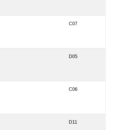
C07
D05
C06
D11